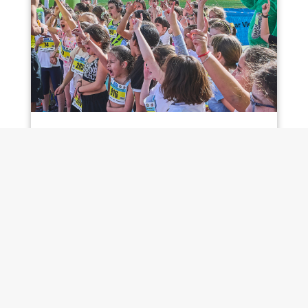
CROSS ESCOLAR DE COLMENAR VIEJO
22.02.2026
Feb 26, 2026
|
ESTA PERA RECUPERA
El pasado Domingo se celebró el Cross
Escolar de Colmenar Viejo con una
participación de 1400 alumnos de los
distintos...