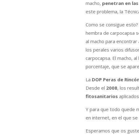
macho,
penetran en las
este problema, la Técnic
Como se consigue esto? T
hembra de carpocapsa se
al macho para encontrar 
los perales varios difus
carpocapsa. El macho, al 
porcentaje, que se apar
La
DOP Peras de Rincó
Desde el
2008
, los res
fitosanitarios
aplicados 
Y para que todo quede m
en internet, en el que s
Esperamos que os guste