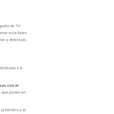
mpaña de TV
omar este lunes
as y deliciosas
dedicada a la
sas con el
s
que ponen en
 la hembra y el