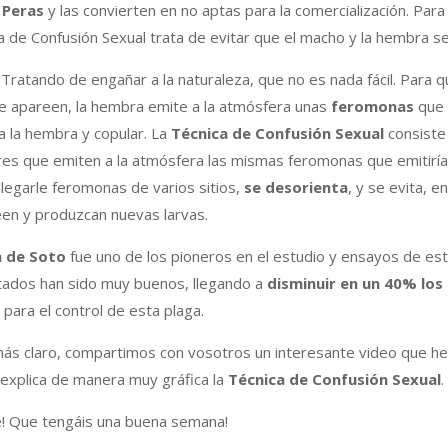
 Peras
y las convierten en no aptas para la comercialización. Para 
a de Confusión Sexual trata de evitar que el macho y la hembra s
ratando de engañar a la naturaleza, que no es nada fácil. Para 
 apareen, la hembra emite a la atmósfera unas
feromonas
que 
a la hembra y copular. La
Técnica de Confusión Sexual
consiste 
ores que emiten a la atmósfera las mismas feromonas que emitir
llegarle feromonas de varios sitios,
se desorienta
, y se evita, en
een y produzcan nuevas larvas.
n de Soto
fue uno de los pioneros en el estudio y ensayos de este
ultados han sido muy buenos, llegando a
disminuir en un 40% los
para el control de esta plaga.
ás claro, compartimos con vosotros un interesante video que 
e explica de manera muy gráfica la
Técnica de Confusión Sexual
.
! Que tengáis una buena semana!