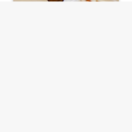
DESAYUNOS GOURMET CON LA DOP
PERAS DE RINCÓN DE SOTO EN TRES60
Dic 13, 2024
|
SOMOS LA PERA
Desde la DOP Peras de Rincón de Soto
colaboramos estos días y hasta el fin de
semana de Reyes con una nueva propuesta...