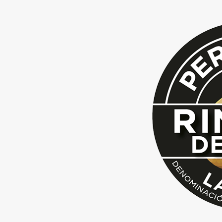
POLÍTICA DE
COOKIES
POLÍTICA DE COOKIES
La dirección de nuestra web es:
https://estaperarecupera.com.
El objetivo de esta política es informarle de
manera clara y detallada de qué es una cookie,