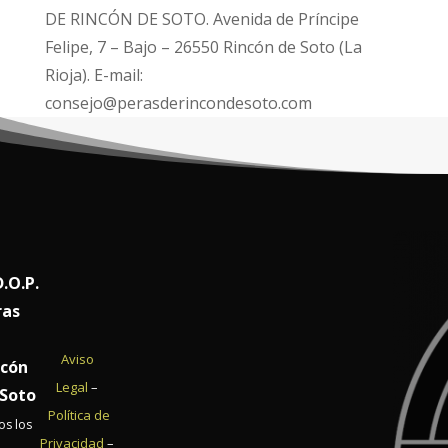
DE RINCÓN DE SOTO. Avenida de Príncipe
Felipe, 7 – Bajo – 26550 Rincón de Soto (La
Rioja). E-mail:
consejo@perasderincondesoto.com
.O.P.
ras
Aviso
ncón
Legal
–
 Soto
Política de
os los
Privacidad
–