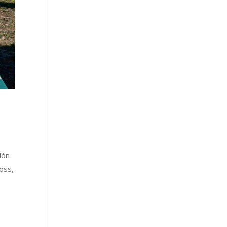
ión
oss,