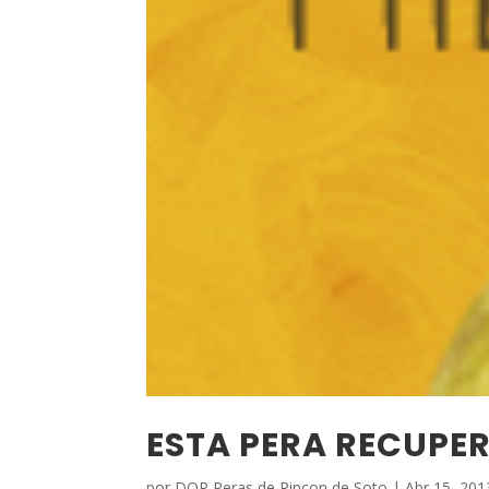
ESTA PERA RECUPE
por
DOP Peras de Rincon de Soto
|
Abr 15, 201