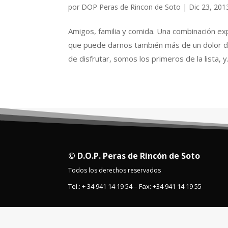
por
DOP Peras de Rincon de Soto
|
Dic 23, 201
Amigos, familia y comida. Una combinación e
que puede darnos también más de un dolor de
de disfrutar, somos los primeros de la lista, y.
© D.O.P. Peras de Rincón de Soto
Todos los derechos reservados
Tel.: + 34 941 14 19 54 – Fax: +34 941 14 19 55