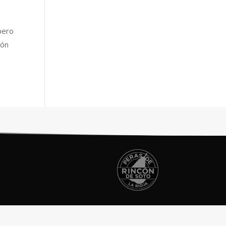
pero
ión