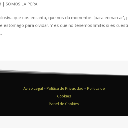
3
|
SOMOS LA PERA
xplosiva que nos encanta, que nos da momentos ‘para enmarcar’, 
 estómago para olvidar. Y es que no tenemos límite: si es cuest
..
Aviso Legal
–
Política de Privacidad
–
Política de
Cookies
Panel de Cookies