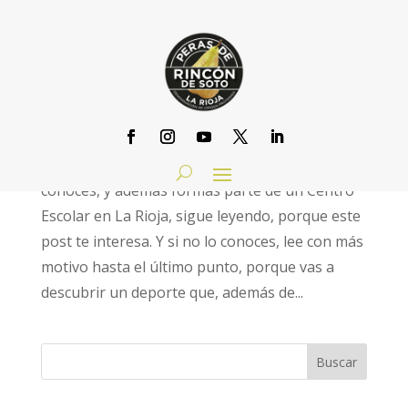
LAS PERAS DE RINCÓN TE AYUDAN A
‘ORIENTARTE’
por
DOP Peras de Rincon de Soto
|
Nov 4, 2013
|
LA
PERA QUE INNOVA
¿Conoces el deporte de la Orientación? Si lo
conoces, y además formas parte de un Centro
Escolar en La Rioja, sigue leyendo, porque este
post te interesa. Y si no lo conoces, lee con más
motivo hasta el último punto, porque vas a
descubrir un deporte que, además de...
Buscar