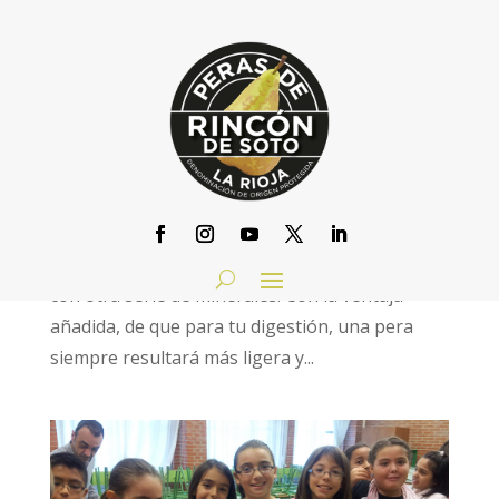
LA PERA TE AYUDA A COMBATIR LA
ANEMIA
por
DOP Peras de Rincon de Soto
|
Feb 3, 2014
|
ESTA PERA RECUPERA
No es la única fruta que puede hacerlo, pero sí
una de las principales. Porque contiene hierro y
porque, además, también fortalece tu cuerpo
con otra serie de minerales. Con la ventaja
añadida, de que para tu digestión, una pera
siempre resultará más ligera y...