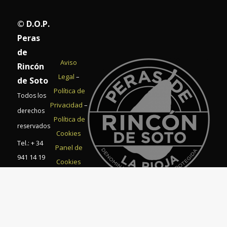
© D.O.P.
Peras
de
Aviso
Rincón
Legal
–
de Soto
Política de
Todos los
Privacidad
–
derechos
Política de
reservados
Cookies
Tel.: + 34
Panel de
941 14 19
Cookies
54 – Fax:
+34 941 14
19 55